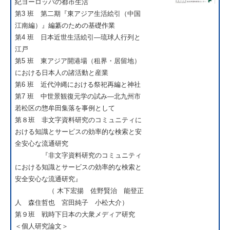
紀ヨーロッパの都市生活
第3 班 第二期『東アジア生活絵引（中国
江南編）』編纂のための基礎作業
第4 班 日本近世生活絵引―琉球人行列と
江戸
第5 班 東アジア開港場（租界・居留地）
における日本人の諸活動と産業
第6 班 近代沖縄における祭祀再編と神社
第7 班 中世景観復元学の試み―北九州市
若松区の惣牟田集落を事例として
第８班 非文字資料研究のコミュニティに
おける知識とサービスの効率的な検索と安
全安心な流通研究
『非文字資料研究のコミュニティ
における知識とサービスの効率的な検索と
安全安心な流通研究』
（ 木下宏揚 佐野賢治 能登正
人 森住哲也 宮田純子 小松大介）
第９班 戦時下日本の大衆メディア研究
＜個人研究論文＞