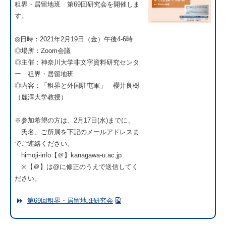
租界・居留地班 第69回研究会を開催しま
す。
◎日時：2021年2月19日（金）午後4-6時
◎場所：Zoom会議
◎主催：神奈川大学非文字資料研究センタ
ー 租界・居留地班
◎内容：「租界と外国駐屯軍」 櫻井良樹
（麗澤大学教授）
※参加希望の方は、2月17日(水)までに、
氏名、ご所属を下記のメールアドレスま
でご連絡ください。
himoji-info【＠】kanagawa-u.ac.jp
※【＠】は@に修正のうえで送信してく
ださい。
第69回租界・居留地班研究会