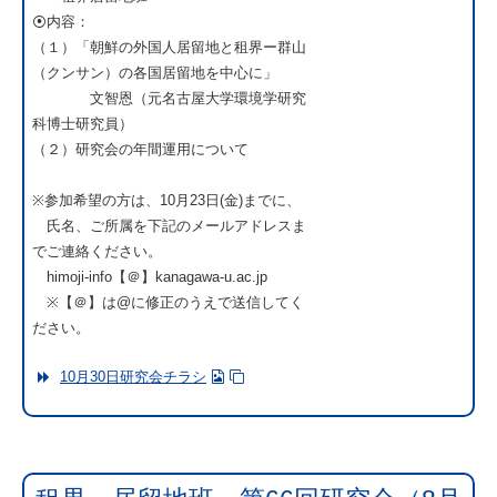
⦿内容：
（１）「朝鮮の外国人居留地と租界ー群山
（クンサン）の各国居留地を中心に」
文智恩（元名古屋大学環境学研究
科博士研究員）
（２）研究会の年間運用について
※参加希望の方は、10月23日(金)までに、
氏名、ご所属を下記のメールアドレスま
でご連絡ください。
himoji-info【＠】kanagawa-u.ac.jp
※【＠】は@に修正のうえで送信してく
ださい。
10月30日研究会チラシ