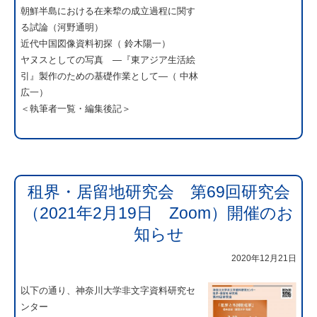
朝鮮半島における在来犂の成立過程に関す
る試論（河野通明）
近代中国図像資料初探（ 鈴木陽一）
ヤヌスとしての写真 ―『東アジア生活絵
引』製作のための基礎作業として―（ 中林
広一）
＜執筆者一覧・編集後記＞
租界・居留地研究会 第69回研究会
（2021年2月19日 Zoom）開催のお
知らせ
2020年12月21日
以下の通り、神奈川大学非文字資料研究セ
ンター