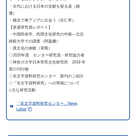
・古代における日本の文献を探る道（姚
瓊）
・横浜で東アジアに出会う（任仁宰）
【派遣研究員レポート】
・中国民俗学、民間文化研究の中枢―北京
師範大学での調査（阿盈娜）
・異文化の体験（英萄）
◇2020年度 センター研究員・研究協力者
◇神奈川大学日本常民文化研究所 2019 年
度の刊行物
◇非文字資料研究センター 新刊のご紹介
◇『非文字資料研究』への寄稿について
◇主な研究活動
「非文字資料研究センター」News
Letter