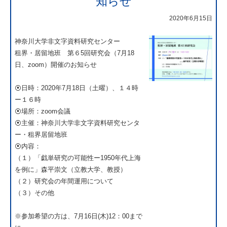
知らせ
2020年6月15日
神奈川大学非文字資料研究センター
租界・居留地班 第６5回研究会（7月18
日、zoom）開催のお知らせ
⦿日時：2020年7月18日（土曜）、１４時
ー１６時
⦿場所：zoom会議
⦿主催：神奈川大学非文字資料研究センタ
ー・租界居留地班
⦿内容：
（１）「戯単研究の可能性ー1950年代上海
を例に」森平崇文（立教大学、教授）
（２）研究会の年間運用について
（３）その他
※参加希望の方は、7月16日(木)12：00まで