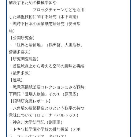
解決するための機械学習や
ブロックチェーンなどを応用
した基盤技術に関する研究（木下宏揚）
・戦時下日本の国策紙芝居研究（安田常
雄）
【公開研究会】
・「租界と居留地」（鶴田啓、大里浩秋、
斎藤多喜夫）
【研究調査報告】
・首里城炎上から考える空間の意味と再編
（後田多敦）
【連載】
・戦意高揚紙芝居コレクションにみる戦時
下用語「登場人物編」その１（原田広）
【招聘研究員レポート】
・八角墳の建築構造と８という数字の持つ
意味について（ロミーナ・バルトッチ）
・神奈川大学訪問記（劉珊珊）
・トキワ松学園小学校の俳句授業（デボ
ラ フェルナンデス タバレス）