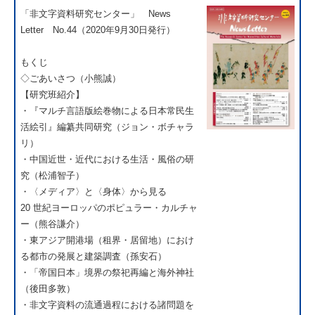
「非文字資料研究センター」 News
Letter No.44（2020年9月30日発行）
もくじ
◇ごあいさつ（小熊誠）
【研究班紹介】
・『マルチ言語版絵巻物による日本常民生
活絵引』編纂共同研究（ジョン・ボチャラ
リ）
・中国近世・近代における生活・風俗の研
究（松浦智子）
・〈メディア〉と〈身体〉から見る
20 世紀ヨーロッパのポピュラー・カルチャ
ー（熊谷謙介）
・東アジア開港場（租界・居留地）におけ
る都市の発展と建築調査（孫安石）
・「帝国日本」境界の祭祀再編と海外神社
（後田多敦）
・非文字資料の流通過程における諸問題を