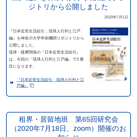
ジトリから公開しました
2020年7月1日
『日本近世生活絵引；琉球人行列と江戸
編』を神奈川大学学術機関リポジトリから
公開しました。
琉球・薩摩関係の『日本近世生活絵引』
は、今回の「琉球人行列と江戸編」で3 冊
目になります。
『日本近世生活絵引；琉球人行列と江
戸編』
租界・居留地班 第65回研究会
（2020年7月18日、zoom）開催のお