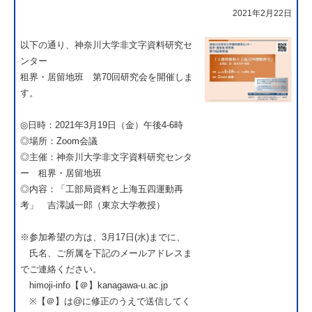
2021年2月22日
以下の通り、神奈川大学非文字資料研究セ
ンター
租界・居留地班 第70回研究会を開催しま
す。
◎日時：2021年3月19日（金）午後4-6時
◎場所：Zoom会議
◎主催：神奈川大学非文字資料研究センタ
ー 租界・居留地班
◎内容：「工部局資料と上海五四運動再
考」 吉澤誠一郎（東京大学教授）
※参加希望の方は、3月17日(水)までに、
氏名、ご所属を下記のメールアドレスま
でご連絡ください。
himoji-info【＠】kanagawa-u.ac.jp
※【＠】は@に修正のうえで送信してく