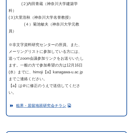
(２)内田青蔵（神奈川大学建築学
科）
(３)大里浩秋（神奈川大学名誉教授）
(４）菊池敏夫（神奈川大学元教
員）
※非文字資料研究センターの所員、また、
メーリングリストに参加している方には、
追ってzoom会議参加リンクをお送りいたし
ます。一般の方で参加希望の方は12月16日
(水）までに、himoji【a】kanagawa-u.ac.jp
までご連絡ください。
【a】は＠に修正のうえで送信してくださ
い。
租界・居留地班研究会チラシ