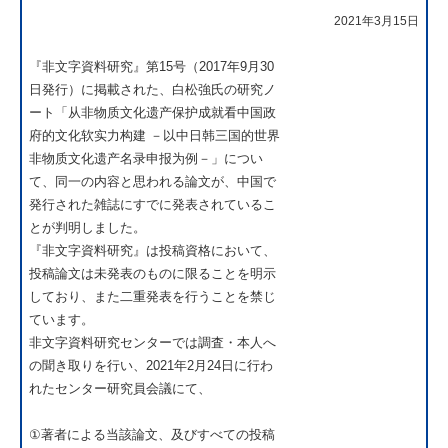
2021年3月15日
『非文字資料研究』第15号（2017年9月30
日発行）に掲載された、白松強氏の研究ノ
ート「从非物质文化遗产保护成就看中国政
府的文化软实力构建 －以中日韩三国的世界
非物质文化遗产名录申报为例－」につい
て、同一の内容と思われる論文が、中国で
発行された雑誌にすでに発表されているこ
とが判明しました。
『非文字資料研究』は投稿資格において、
投稿論文は未発表のものに限ることを明示
しており、また二重発表を行うことを禁じ
ています。
非文字資料研究センターでは調査・本人へ
の聞き取りを行い、2021年2月24日に行わ
れたセンター研究員会議にて、
①著者による当該論文、及びすべての投稿