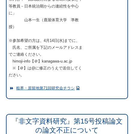
等教員－日本統治期からの連続性を中心
に」
山本一生（鹿屋体育大学 準教
授）
※参加希望の方は、4月14日(水)までに、
氏名、ご所属を下記のメールアドレスま
でご連絡ください。
himoji-info【＠】kanagawa-u.ac.jp
※【＠】は@に修正のうえで送信してく
ださい。
租界・居留地第71回研究会チラシ
『非文字資料研究』第15号投稿論文
の論文不正について