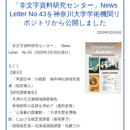
「非文字資料研究センター」News
Letter No.43を神奈川大学学術機関リ
ポジトリから公開しました
2020年10月9日
「非文字資料研究センター」 News
Letter No.43（2020年3月20日発行）
もくじ
【展示】
「帝国日本」の残影 海外神社跡地写真
展（稲宮康人）
【研究調査報告】
・天津の大王廟跡地調査報告
幸地朝常の足跡を求めて（後田多敦）
・「人形劇の図書館」「大津市歴史博物
館」における紙芝居調査（新垣夢乃）
・国策紙芝居―北海道函館調査・札幌での