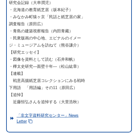
研究会記録（大串潤児）
・北海道の教育紙芝居（坂本紀子）
・みなかみ町猿ヶ京「民話と紙芝居の家」
調査報告（原田広）
・青島の建築視察報告（内田青藏）
・民衆版画の中心地、エピナルのイメー
ジ・ミュージアムを訪ねて（熊谷謙介）
【研究エッセイ】
・図像を資料として読む（石井和帆）
・樺太史研究―面壁十年―（松山紘章）
【連載】
戦意高揚紙芝居コレクションにみる戦時
下用語 「用語編」その11（原田広）
【追悼】
近藤恒弘さんを追悼する（大里浩秋）
「非文字資料研究センター」News
Letter