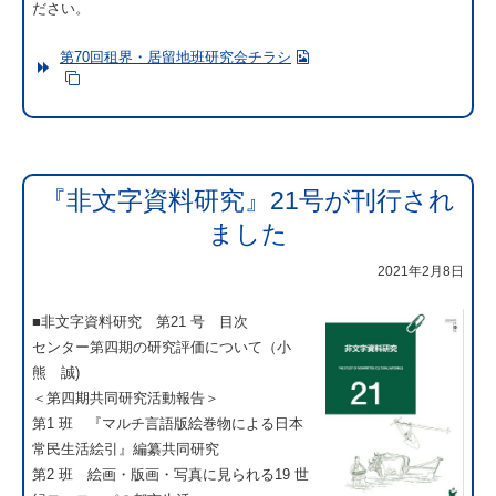
ださい。
第70回租界・居留地班研究会チラシ
『非文字資料研究』21号が刊行され
ました
2021年2月8日
■非文字資料研究 第21 号 目次
センター第四期の研究評価について（小
熊 誠)
＜第四期共同研究活動報告＞
第1 班 『マルチ言語版絵巻物による日本
常民生活絵引』編纂共同研究
第2 班 絵画・版画・写真に見られる19 世