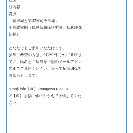
社班
◎内容
講演
「首里城と第32軍司令部壕」
小那覇安剛（琉球新報論説委員、写真映像
部長）
どなたでもご参加いただけます。
参加ご希望の方は、9月30日（水）16:00ま
でに、氏名とご所属を下記のメールアドレ
スまでご連絡ください。追って招待URLを
お知らせします。
himoji-info【＠】kanagawa-u.ac.jp
※【＠】は@に修正のうえで送信してくだ
さい。